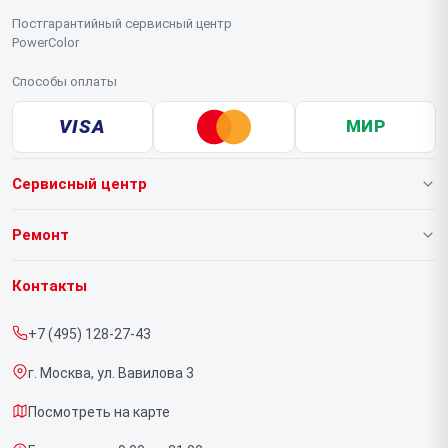
Постгарантийный сервисный центр
PowerColor
Способы оплаты
VISA
МИР
Сервисный центр
О нашем сервисе
Ремонт
Гарантия
Видеокарт
Контакты
Прайс-лист
+7 (495) 128-27-43
Срочный ремонт
г. Москва, ул. Вавилова 3
Доставка и способы оплаты
Посмотреть на карте
Диагностика