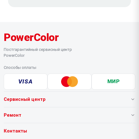
PowerColor
Постгарантийный сервисный центр
PowerColor
Способы оплаты
VISA
МИР
Сервисный центр
О нашем сервисе
Ремонт
Гарантия
Видеокарт
Контакты
Прайс-лист