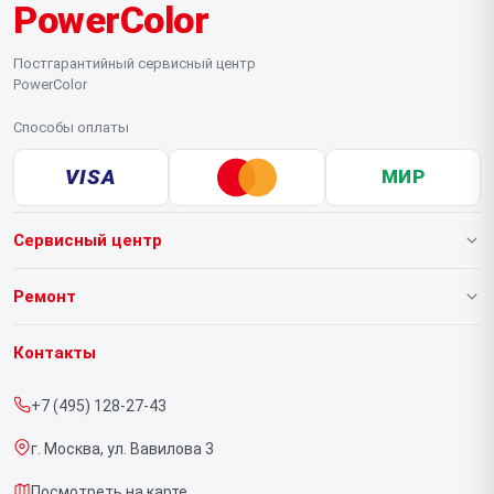
PowerColor
Постгарантийный сервисный центр
PowerColor
Способы оплаты
VISA
МИР
Сервисный центр
О нашем сервисе
Ремонт
Гарантия
Видеокарт
Контакты
Прайс-лист
+7 (495) 128-27-43
Срочный ремонт
г. Москва, ул. Вавилова 3
Доставка и способы оплаты
Посмотреть на карте