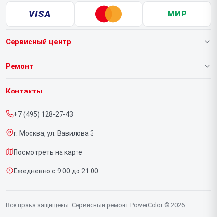
VISA
МИР
Сервисный центр
О нашем сервисе
Ремонт
Гарантия
Видеокарт
Контакты
Прайс-лист
+7 (495) 128-27-43
Срочный ремонт
г. Москва, ул. Вавилова 3
Доставка и способы оплаты
Посмотреть на карте
Диагностика
Ежедневно с 9:00 до 21:00
Контакты
Все права защищены. Сервисный ремонт PowerColor © 2026