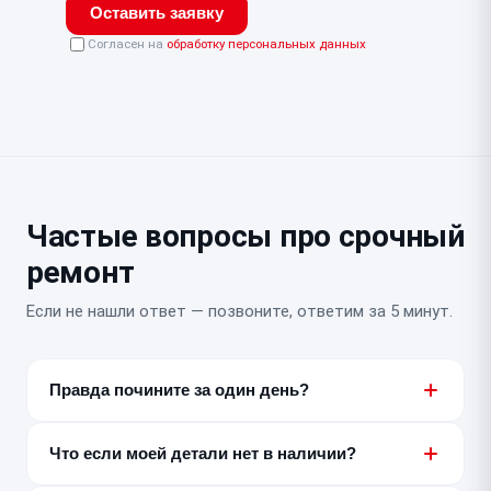
Оставить заявку
Согласен на
обработку персональных данных
Частые вопросы про срочный
ремонт
Если не нашли ответ — позвоните, ответим за 5 минут.
Правда почините за один день?
Большинство типовых неисправностей — да, за 30–
180 минут или несколько часов. Точный срок
Что если моей детали нет в наличии?
называем после бесплатной диагностики, до начала