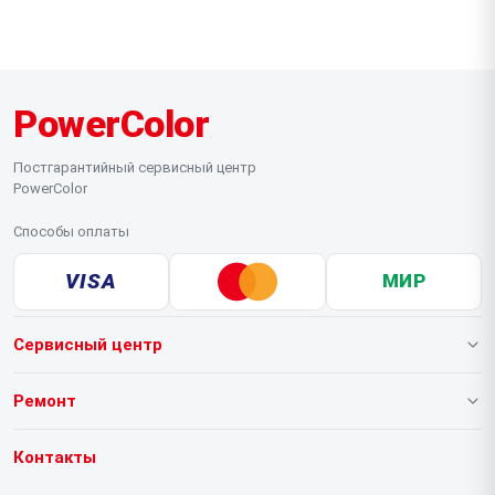
PowerColor
Постгарантийный сервисный центр
PowerColor
Способы оплаты
VISA
МИР
Сервисный центр
О нашем сервисе
Ремонт
Гарантия
Видеокарт
Контакты
Прайс-лист